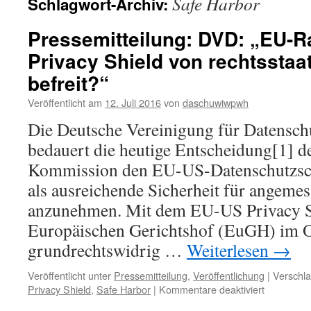
Safe Harbor
Schlagwort-Archiv:
Pressemitteilung: DVD: „EU-R
Privacy Shield von rechtsstaa
befreit?“
Veröffentlicht am
12. Juli 2016
von
daschuwiwpwh
Die Deutsche Vereinigung für Datensch
bedauert die heutige Entscheidung[1] d
Kommission den EU-US-Datenschutzschi
als ausreichende Sicherheit für angeme
anzunehmen. Mit dem EU-US Privacy Sh
Europäischen Gerichtshof (EuGH) im O
grundrechtswidrig …
Weiterlesen
→
Veröffentlicht unter
Pressemitteilung
,
Veröffentlichung
|
Verschla
für
Privacy Shield
,
Safe Harbor
|
Kommentare deaktiviert
Pressemitt