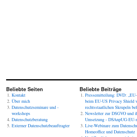
DVD:
„EU-
Rat
beim
EU-
US
Privacy
Shield
von
rechtsstaa
Skrupeln
befreit?“
Beliebte Seiten
Beliebte Beiträge
Kontakt
Pressemitteilung: DVD: „EU
Über mich
beim EU-US Privacy Shield 
Datenschutzseminare und -
rechtsstaatlichen Skrupeln bef
workshops
Newsletter zur DSGVO und i
Datenschutzberatung
Umsetzung - DSAnpUG-EU-
Externer Datenschutzbeauftragter
Live-Webinare zum Datenschu
Homeoffice und Datenschutz