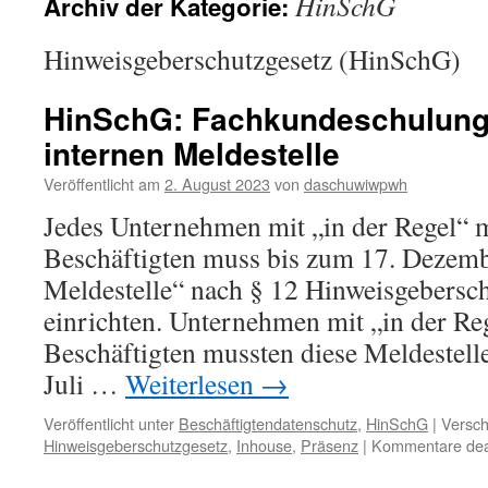
HinSchG
Archiv der Kategorie:
Hinweisgeberschutzgesetz (HinSchG)
HinSchG: Fachkundeschulung 
internen Meldestelle
Veröffentlicht am
2. August 2023
von
daschuwiwpwh
Jedes Unternehmen mit „in der Regel“ 
Beschäftigten muss bis zum 17. Dezemb
Meldestelle“ nach § 12 Hinweisgebersc
einrichten. Unternehmen mit „in der Re
Beschäftigten mussten diese Meldestelle
Juli …
Weiterlesen
→
Veröffentlicht unter
Beschäftigtendatenschutz
,
HinSchG
|
Versch
Hinweisgeberschutzgesetz
,
Inhouse
,
Präsenz
|
Kommentare deak