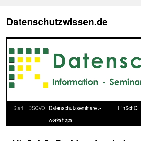
Zum
Inhalt
Datenschutzwissen.de
springen
Start
DSGVO
Datenschutzseminare /-
HinSchG
workshops