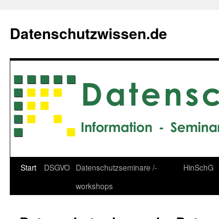
Zum
Inhalt
Datenschutzwissen.de
springen
Start
DSGVO
Datenschutzseminare /-
HinSchG
workshops