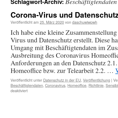
Beschäftigtendaten
Schlagwort-Archiv:
Corona-Virus und Datenschut
Veröffentlicht am
25. März 2020
von
daschuwiwpwh
Ich habe eine kleine Zusammenstellun
Virus und Datenschutz erstellt. Diese ha
Umgang mit Beschäftigtendaten im Zu
Ausbreitung des Coronavirus Homeoffic
Anforderungen an den Datenschutz 2.1.
Homeoffice bzw. zur Telearbeit 2.2. …
Veröffentlicht unter
Datenschutz in der EU
,
Veröffentlichung
|
Ve
Beschäftigtendaten
,
Coronavirus
,
Homeoffice
,
Richtlinie
,
Sensibi
für
deaktiviert
Corona-
Virus
und
Datenschutz